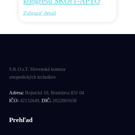
kongresu SKOrT-APTO
Zobraziť detail
S.K.O.r.T. Slovenská komora
ortopedických technikov
Adresa:
Bojnická 10, Bratislava 831 04
IČO:
42132649,
DIČ:
2022601658
Prehľad