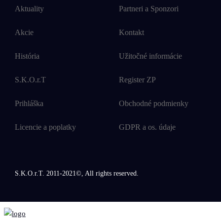
Aktuality
Partneri a Sponzori
Akcie
Kontakt
História
Užitočné informácie
S.K.O.r.T
Register ZP
Prihláška
Obchodné podmienky
Licencie a poplatky
GDPR a os. údaje
S.K.O.r.T. 2011-2021©, All rights reserved.