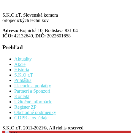
S.K.O.r.T. Slovenská komora
ortopedických technikov
Adresa:
Bojnická 10, Bratislava 831 04
IČO:
42132649,
DIČ:
2022601658
Prehľad
Aktuality
Akcie
História
S.K.O.r.T
Prihláška
Licencie a poplatky
Partneri a Sponzori
Kontakt
Užitočné informácie
Register ZP
Obchodné podmienky
GDPR a os. údaje
S.K.O.r.T. 2011-2021©, All rights reserved.